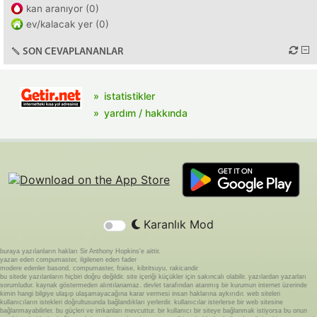
kan aranıyor (0)
ev/kalacak yer (0)
SON CEVAPLANANLAR
istatistikler
yardım / hakkında
Karanlık Mod
buraya yazılanların hakları Sir Anthony Hopkins'e aittir.
yazan eden compumaster, ilgilenen eden fader
modere edenler basond, compumaster, fraise, kibritsuyu, rakicandir
bu sitede yazılanların hiçbiri doğru değildir. site içeriği küçükler için sakıncalı olabilir. yazılardan yazarları
sorumludur. kaynak göstermeden alıntılanamaz. devlet tarafından atanmış bir kurumun internet üzerinde
kimin hangi bilgiye ulaşıp ulaşamayacağına karar vermesi insan haklarına aykırıdır. web siteleri
kullanıcıların istekleri doğrultusunda bağlandıkları yerlerdir. kullanıcılar isterlerse bir web sitesine
bağlanmayabilirler. bu güçleri ve imkanları mevcuttur. bir kullanıcı bir siteye bağlanmak istiyorsa bu onun