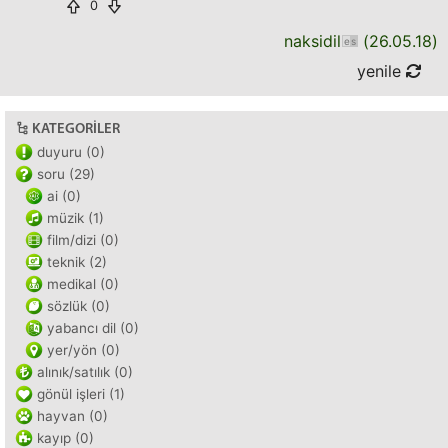
0
naksidil
(
26.05.18
)
yenile
KATEGORILER
duyuru (0)
soru (29)
ai (0)
müzik (1)
film/dizi (0)
teknik (2)
medikal (0)
sözlük (0)
yabancı dil (0)
yer/yön (0)
alınık/satılık (0)
gönül işleri (1)
hayvan (0)
kayıp (0)