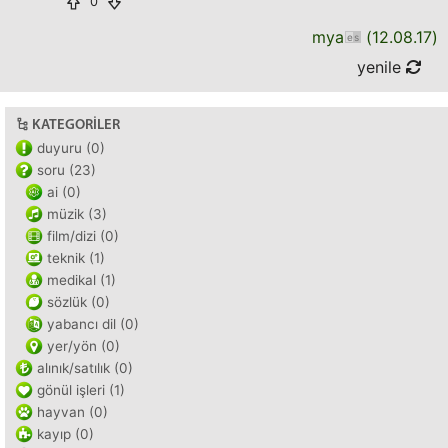
0
mya
(
12.08.17
)
yenile
KATEGORILER
duyuru (0)
soru (23)
ai (0)
müzik (3)
film/dizi (0)
teknik (1)
medikal (1)
sözlük (0)
yabancı dil (0)
yer/yön (0)
alınık/satılık (0)
gönül işleri (1)
hayvan (0)
kayıp (0)