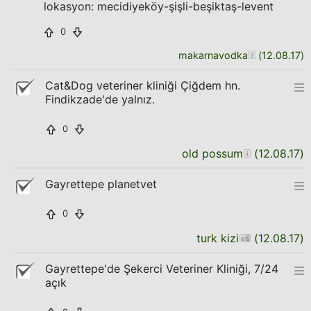
lokasyon: mecidiyeköy-şişli-beşiktaş-levent
0
makarnavodka
(
12.08.17
)
Cat&Dog veteriner kliniği Çiğdem hn.
Findikzade'de yalnız.
0
old possum
(
12.08.17
)
Gayrettepe planetvet
0
turk kizi
(
12.08.17
)
Gayrettepe'de Şekerci Veteriner Kliniği, 7/24
açık