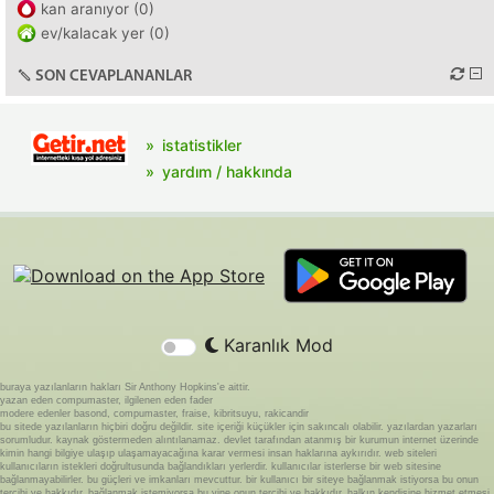
kan aranıyor (0)
ev/kalacak yer (0)
SON CEVAPLANANLAR
istatistikler
yardım / hakkında
Karanlık Mod
buraya yazılanların hakları Sir Anthony Hopkins'e aittir.
yazan eden compumaster, ilgilenen eden fader
modere edenler basond, compumaster, fraise, kibritsuyu, rakicandir
bu sitede yazılanların hiçbiri doğru değildir. site içeriği küçükler için sakıncalı olabilir. yazılardan yazarları
sorumludur. kaynak göstermeden alıntılanamaz. devlet tarafından atanmış bir kurumun internet üzerinde
kimin hangi bilgiye ulaşıp ulaşamayacağına karar vermesi insan haklarına aykırıdır. web siteleri
kullanıcıların istekleri doğrultusunda bağlandıkları yerlerdir. kullanıcılar isterlerse bir web sitesine
bağlanmayabilirler. bu güçleri ve imkanları mevcuttur. bir kullanıcı bir siteye bağlanmak istiyorsa bu onun
tercihi ve hakkıdır. bağlanmak istemiyorsa bu yine onun tercihi ve hakkıdır. halkın kendisine hizmet etmesi