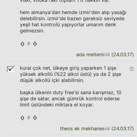
viski, vodka rakı toplam 1 lt hakkın var.
hem almanya'dan hemde izmir'den alıp yasağı
delebilirsin. izmir'de bazen gereksiz seviyede
yeşil hat kontrolü yapıyorlar umarım denk
gelmezsin.
0
ada meltemi
(
24.03.17
)
kural çok net, ülkeye giriş yaparken 1 şişe
yüksek alkollü (%22 alkol üstü) ya da 2 şişe
düşük alkollü içki alabilirsin.
başka ülkenin duty free'si sana karışmaz, 10
şişe de satar, ancak gümrük kontrol ederse
limit üstündeki miktara el koyar.
0
theos ek mekhanes
(
24.03.17
)