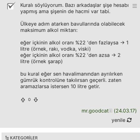
Kuralı söylüyorum. Bazı arkadaşlar şişe hesabı
yapmış ama şişenin de hacmi var tabi.
Ülkeye adım atarken bavullarında olabilecek
maksimum alkol miktarı:
eğer içkinin alkol oranı %22 'den fazlaysa -> 1
litre (örnek, rakı, vodka, viski)
eğer içkinin alkol oranı %22 'den azsa -> 2
litre (örnek şarap)
bu kural eğer sen havalimanından ayrılırken
gümrük kontrolüne takılırsan geçerli. zaten
aramazlarsa istersen 10 litre getir.
0
mr.goodcat
(
24.03.17
)
yenile
KATEGORILER