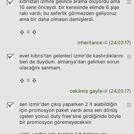
kıbrıstan izmire gelince arama oluyordu ama
10 sene önceydi. bir keresinde elimde 6 şişe
rakı vardı, bu seferlik görmezden geliyoruz
ama bir daha olmasın demişlerdi.
0
inheritance
(
24.03.17
)
evet kıbrıs'tan gelenleri izmir'de kastırdıklarını
ben de duydum. almanya'dan gelirken sorun
olacağını sanmam.
0
cekilmis gayfe
(
24.03.17
)
sen izmir'den çıkış yaparken 2 lt alabildiğin
için promosyon paket vardı ama sen dönüş
(gelen yolcu) duty free'sine girdiğinide böyle
bir promosyon göremeyeceksin