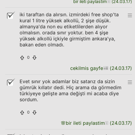
bir ileti paylastim
(
24.03.17
)
iki taraftan da alırsın. izmirdeki free shop'ta
kural 1 litre yüksek alkollü, 2 şişe düşük.
almanya'da non eu etiketlilerden alıyor
olmalısın. orada sınır yoktur. ben 4 şişe
yüksek alkollü içkiyle girmiştim ankara'ya,
bakan eden olmadı.
0
cekilmis gayfe
(
24.03.17
)
Evet sınır yok adamlar biz satarız da sizin
gümrük kıllatır dedi. Hiç arama da görmedim
türkiyeye gelişte ama değişti mi acaba diye
sordum.
0
🌸
bir ileti paylastim
(
24.03.17
)