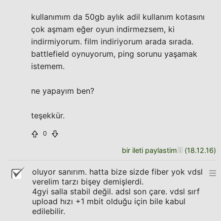
kullanımım da 50gb aylık adil kullanım kotasını
çok aşmam eğer oyun indirmezsem, ki
indirmiyorum. film indiriyorum arada sırada.
battlefield oynuyorum, ping sorunu yaşamak
istemem.
ne yapayım ben?
teşekkür.
0
bir ileti paylastim
(
18.12.16
)
oluyor sanırım. hatta bize sizde fiber yok vdsl
verelim tarzı bişey demişlerdi.
4gyi salla stabil değil. adsl son çare. vdsl sırf
upload hızı +1 mbit olduğu için bile kabul
edilebilir.