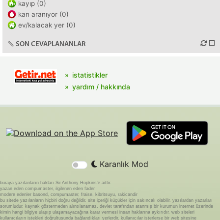
kayıp (0)
kan aranıyor (0)
ev/kalacak yer (0)
SON CEVAPLANANLAR
istatistikler
yardım / hakkında
Karanlık Mod
buraya yazılanların hakları Sir Anthony Hopkins'e aittir.
yazan eden compumaster, ilgilenen eden fader
modere edenler basond, compumaster, fraise, kibritsuyu, rakicandir
bu sitede yazılanların hiçbiri doğru değildir. site içeriği küçükler için sakıncalı olabilir. yazılardan yazarları
sorumludur. kaynak göstermeden alıntılanamaz. devlet tarafından atanmış bir kurumun internet üzerinde
kimin hangi bilgiye ulaşıp ulaşamayacağına karar vermesi insan haklarına aykırıdır. web siteleri
kullanıcıların istekleri doğrultusunda bağlandıkları yerlerdir. kullanıcılar isterlerse bir web sitesine