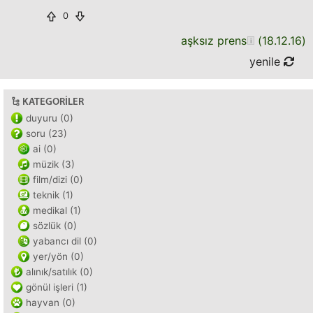
0
aşksız prens
(
18.12.16
)
yenile
KATEGORILER
duyuru (0)
soru (23)
ai (0)
müzik (3)
film/dizi (0)
teknik (1)
medikal (1)
sözlük (0)
yabancı dil (0)
yer/yön (0)
alınık/satılık (0)
gönül işleri (1)
hayvan (0)