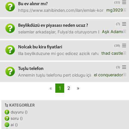
(11)
Bu ev alınır mı?
mg3929
https://www.sahibinden.com/ilan/emlak-konut-satilik-gozd
(7)
Beylikdüzü ev piyasası neden ucuz ?
Aşk Adamı
selamlar arkadaşlar, Fulya'da oturuyorum Elime 20 bin do
(10)
Nolcak bu kira fiyatlari
thad castle
Illa beylikduzune mi goc edicez azicik rahat buyuk evde y
(3)
Tuşlu telefon
el conquerador
Annemin tuşlu telefonu pert oldugu için yeni bir tuşlu telefo
«
1
2
»
KATEGORILER
duyuru ()
soru ()
ai ()