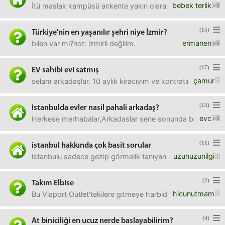
bebek terlik
İtü maslak kampüsü arıkente yakın olarak, kirası 1500tl y
(15)
Türkiye'nin en yaşanılır şehri niye İzmir?
ermanen
bilen var mı?not: izmirli değilim.
(17)
EV sahibi evi satmış
çamur
selam arkadaşlar. 10 aylık kiracıyım ve kontratımın bitmes
(13)
Istanbulda evler nasil pahali arkadaş?
evc
Herkese merhabalar,Arkadaslar sene sonunda belki tayin is
(11)
istanbul hakkında çok basit sorular
uzunuzunilgi
istanbulu sadece gezip görmelik tanıyan biri olarak sorular
(2)
Takım Elbise
hicunutmam
Bu Viaport Outlet'tekilere gitmeye harbiden değiyor mu? Yok
(4)
At biniciliği en ucuz nerde baslayabilirim?