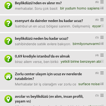
(6)
Beylikdüzü'nden ev alınır mı?
bir yudum homo sapiens
merhabalar. Soru çok basit Beylikdüzü'nden ev almak ne ka
(6)
esenyurt da daireler neden bu kadar ucuz?
eyyar
İsatnbul un en ucuz bölgesi sanırım. Gelişmemiş bir yer mi , 
(5)
beylikdüzü neden bu kadar ucuz?
birmilyonunvarmi
sahibindende satılık evlere bakıyorum. beylikdüzünde 1+1 
(4)
0,69 krediyle istanbul'da ev almak
yetkili birine benzeyen abi
biraz ailem verse, ben birikimimi koysam bir de üstüne kr
(6)
Zorlu center ulaşım için ucuz ev nerelerde
tutabilirim?
surface noise
Merhabalar bir iş olanağım var zorlu center için 1100 ye ka
(5)
avcılar vs beylikdüzü (ev alım, insan profili,
yaşam vs)