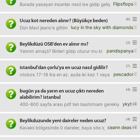
Flipsflops
Burada yasayan insanlar nasil ise gidip geliyor?Yani buna
(6)
Ucuz kot nereden alınır? (Büyükçe beden)
lucy in the sky with diamonds
Dün Mavi jeans'e gittim beğendiğim kota 160 TL dediler ye
(2)
Beylikdüzü OSB'den ev alınır mı?
pandispanya
Yatırım amaçlı? Birileri gidip oturur mu ki oralarda?İlerid
(7)
istanbul'dan çorlu'ya en ucuz nasıl gidilir?
pescador
otobos 17-18 lira en az. ayda iki kez 1 veya 2 günlüğüne
(4)
bugün ya da yarın en ucuz çıktı nereden
alabilirim? istanbul
ykyt
400-800 sayfa arası pdf ten bastırmam gerekiyor. ama en u
(4)
Beylikduzunde yeni daireler neden ucuz?
ceann deas
Kavaklı bölgesinde 0 daireler, baya site içi havuzlu otopa