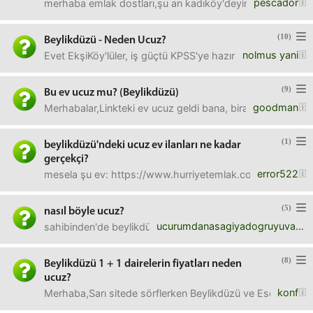
pescador
merhaba emlak dostları,şu an kadıköy'deyim. ev çok güzel
(10)
Beylikdüzü - Neden Ucuz?
nolmus yani
Evet EkşiKöy'lüler, iş güçtü KPSS'ye hazırlanmaydı falan d
(9)
Bu ev ucuz mu? (Beylikdüzü)
goodman
Merhabalar,Linkteki ev ucuz geldi bana, biraz birikmişi
(1)
beylikdüzü'ndeki ucuz ev ilanları ne kadar
gerçekçi?
error522
mesela şu ev: https://www.hurriyetemlak.com/konut-sat
(5)
nasıl böyle ucuz?
ucurumdanasagiyadogruyuvarlananyaprak
sahibinden'de beylikdüzü'nde e5'e haliyle metrobüse de 1
(8)
Beylikdüzü 1 + 1 dairelerin fiyatları neden
ucuz?
konf
Merhaba,Sarı sitede sörflerken Beylikdüzü ve Esenyurttaki 