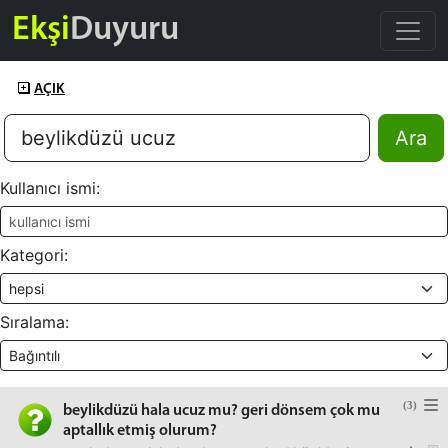
Ekşi
Duyuru
AÇIK
Ara
Kullanıcı ismi:
Kategori:
Sıralama:
(3)
beylikdüzü hala ucuz mu? geri dönsem çok mu
aptallık etmiş olurum?