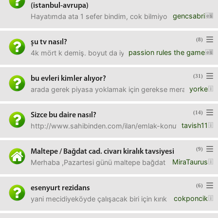
(istanbul-avrupa)
gencsabri
Hayatımda ata 1 sefer bindim, cok bilmiyorum yani. Istan
(8)
şu tv nasıl?
passion rules the game
4k mört k demiş. boyut da iyi. tamam marka dandik ni
(31)
bu evleri kimler alıyor?
yorke
arada gerek piyasa yoklamak için gerekse meraktan sahibi
(14)
Sizce bu daire nasıl?
tavish11
http://www.sahibinden.com/ilan/emlak-konut-satilik-vane
(9)
Maltepe / Bağdat cad. civarı kiralık tavsiyesi
MiraTaurus
Merhaba ,Pazartesi günü maltepe bağdat caddesinde işe ba
(6)
esenyurt rezidans
cokponcik
yani mecidiyeköyde çalışacak biri için kırık dökük bir ye