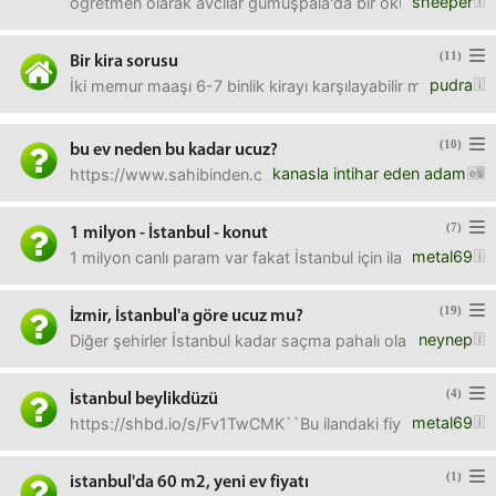
sheeper
öğretmen olarak avcılar gümüşpala'da bir okula atandım (il
(11)
Bir kira sorusu
pudra
İki memur maaşı 6-7 binlik kirayı karşılayabilir mi? İki çocu
(10)
bu ev neden bu kadar ucuz?
kanasla intihar eden adam
https://www.sahibinden.com/ilan/emlak-konut-satilik-beyli
(7)
1 milyon - İstanbul - konut
metal69
1 milyon canlı param var fakat İstanbul için ilanlara baktığı
(19)
İzmir, İstanbul'a göre ucuz mu?
neynep
Diğer şehirler İstanbul kadar saçma pahalı olamaz ama son y
(4)
İstanbul beylikdüzü
metal69
https://shbd.io/s/Fv1TwCMK``Bu ilandaki fiyat gerçek mi
(1)
istanbul'da 60 m2, yeni ev fiyatı