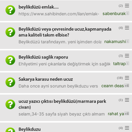
(2)
beylikdüzü emlak....
sabenburak
https://www.sahibinden.com/ilan/emlak-konut-satilik-bay
(4)
Beylikdüzü veya çevresinde ucuz,kapmanyada
ama kaliteli takım elbise?
nakamushi
Beylikdüzü tarafındayım. yeni işimden dolayı takım elbise
(3)
Beylikdüzü saglik raporu
taltrap
Ehliyetimi yeni çıkanlarla değiştirmek için sağlık raporu a
(10)
Sakarya karasu neden ucuz
ceann deas
Daha once ayni sorunun beylikduzu versiyonunu sormustum be
(1)
ucuz yazıcı çıktısı beylikdüzü(marmara park
civarı)
rahat ya
selam,34-35 sayfa siyah beyaz çıktı almam gerek ales ve ty
(4)
Beylikduzu