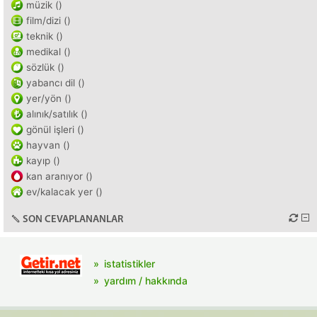
müzik ()
film/dizi ()
teknik ()
medikal ()
sözlük ()
yabancı dil ()
yer/yön ()
alınık/satılık ()
gönül işleri ()
hayvan ()
kayıp ()
kan aranıyor ()
ev/kalacak yer ()
SON CEVAPLANANLAR
istatistikler
yardım / hakkında